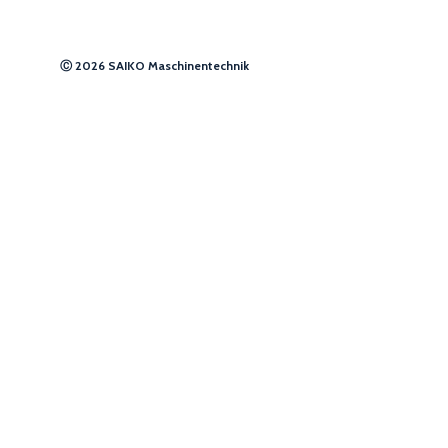
Ⓒ 2026 SAIKO Maschinentechnik
Manag
We use cooki
Some of them 
others.