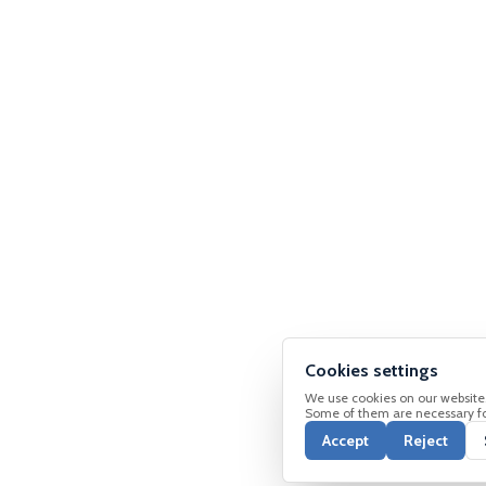
sary cookies
cookies help to make the website work properly.
stical cookies
istical cookies help to understand how visitors use the website.
ting cookies
ng cookies to serve you relevant ads based on your social media interes
ry.
Cookies settings
en speichern
Schließen
We use cookies on our website
Some of them are necessary for
Accept
Reject