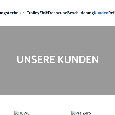
ungstechnik
TrolleyFix®
Desocube
Beschilderung
Kunden
Ref
UNSERE KUNDEN